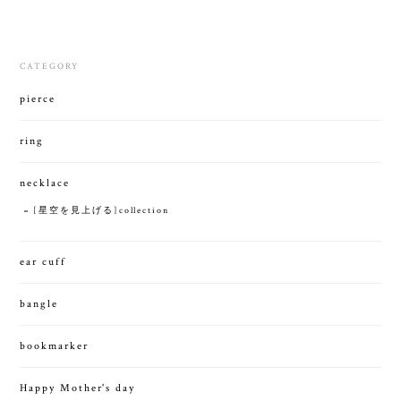
CATEGORY
pierce
ring
necklace
[星空を見上げる]collection
ear cuff
bangle
bookmarker
Happy Mother's day