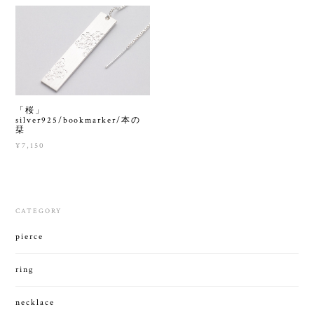
「桜」
silver925/bookmarker/本の
栞
¥7,150
CATEGORY
pierce
ring
necklace