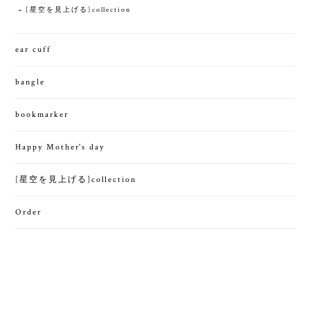
[星空を見上げる]collection
ear cuff
bangle
bookmarker
Happy Mother's day
[星空を見上げる]collection
Order