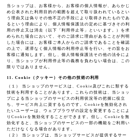
当ショップは、お客様から、お客様の個人情報が、あらかじ
め公表された利用目的の範囲を超えて取り扱われているとい
う理由又は偽りその他不正の手段により取得されたものであ
るという理由により、個人情報保護法の定めに基づきその利
用の停止又は消去（以下「利用停止等」といいます。）を求
められた場合において、そのご請求に理由があることが判明
した場合には、お客様ご本人からのご請求であることを確認
の上で、遅滞なく個人情報の利用停止等を行い、その旨をお
客様に通知します。但し、個人情報保護法その他の法令によ
り、当ショップが利用停止等の義務を負わない場合は、この
限りではありません。
11. Cookie（クッキー）その他の技術の利用
（１） 当ショップのサービスは、Cookie及びこれに類する
技術を利用することがあります。これらの技術は、当ショッ
プによる当ショップのサービスの利用状況等の把握に役立
ち、サービス向上に資するものです。Cookieを無効化され
たいユーザーは、ウェブブラウザの設定を変更することによ
りCookieを無効化することができます。但し、Cookieを無
効化すると、当ショップのサービスの一部の機能をご利用い
ただけなくなる場合があります。
（２） 当ショップは、当ショップサービスが提供するサー