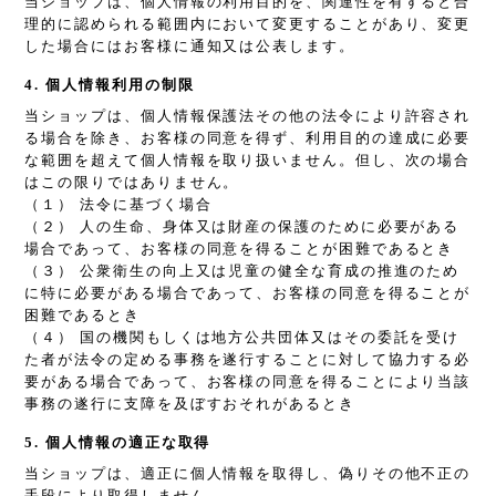
当ショップは、個人情報の利用目的を、関連性を有すると合
理的に認められる範囲内において変更することがあり、変更
した場合にはお客様に通知又は公表します。
4. 個人情報利用の制限
当ショップは、個人情報保護法その他の法令により許容され
る場合を除き、お客様の同意を得ず、利用目的の達成に必要
な範囲を超えて個人情報を取り扱いません。但し、次の場合
はこの限りではありません。
（１） 法令に基づく場合
（２） 人の生命、身体又は財産の保護のために必要がある
場合であって、お客様の同意を得ることが困難であるとき
（３） 公衆衛生の向上又は児童の健全な育成の推進のため
に特に必要がある場合であって、お客様の同意を得ることが
困難であるとき
（４） 国の機関もしくは地方公共団体又はその委託を受け
た者が法令の定める事務を遂行することに対して協力する必
要がある場合であって、お客様の同意を得ることにより当該
事務の遂行に支障を及ぼすおそれがあるとき
5. 個人情報の適正な取得
当ショップは、適正に個人情報を取得し、偽りその他不正の
手段により取得しません。