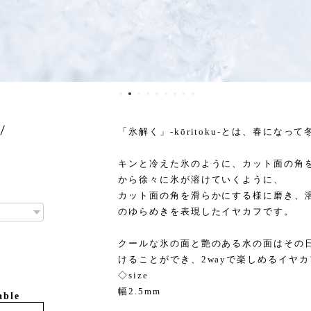
/
「氷解く」-kōritoku-とは、春にな
キンと冷えた氷のように、カット面の角
から徐々に氷が溶けていくように、
カット面の角を滑らかにする様に磨き、
のゆらめきを表現したイヤカフです。
クールな氷の面と艶のある水の面はその
けることができ、2wayで楽しめるイヤ
◇size
幅2.5mm
able