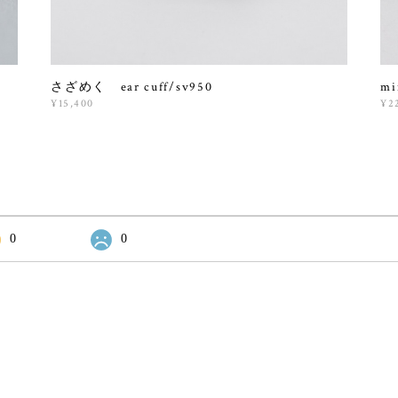
さざめく ear cuff/sv950
mi
¥15,400
¥2
0
0