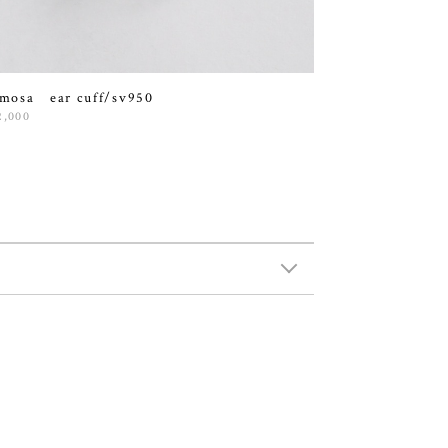
mosa ear cuff/sv950
2,000