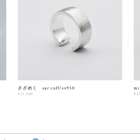
さざめく ear cuff/sv950
mi
¥15,400
¥2