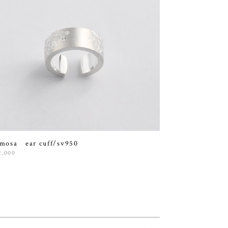
mosa ear cuff/sv950
2,000