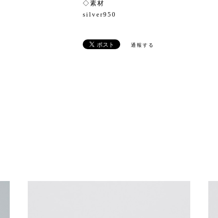
◇素材
silver950
通報する