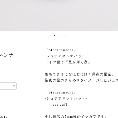
「Sternennacht」
アネンナ
-シュテアネンナハット-
ドイツ語で「星が輝く夜」
落ちてきそうなほどに輝く満点の星空。
聖夜の星のきらめきをイメージしたジュ
「Sternennacht」
-シュテアネンナハット-
ear cuff
少し幅広の5mm幅のイヤカフです。
able