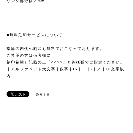
リング部分幅３mm
■無料刻印サービスについて
指輪の内側へ刻印も無料でおこなっております。
ご希望の方は備考欄に
刻印希望と記載の上「○○○○」と鉤括弧でご指定ください。
｜アルファベット大文字｜数字｜to｜・｜-｜／｜10文字以
内
通報する