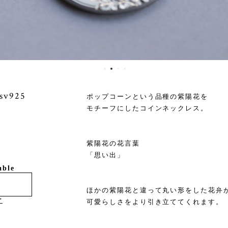
925
ポップコーンという品種の紫陽花を
モチーフにしたコインネックレス。
紫陽花の花言葉
「思い出」
able
ほかの紫陽花と違って丸い形をした花弁
け
可愛らしさをより引き立ててくれます。